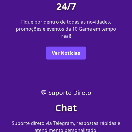
24/7
Fique por dentro de todas as novidades,
promoções e eventos da 10 Game em tempo
real!
Ver Notícias
💬 Suporte Direto
Chat
Suporte direto via Telegram, respostas rápidas e
atendimento personalizado!