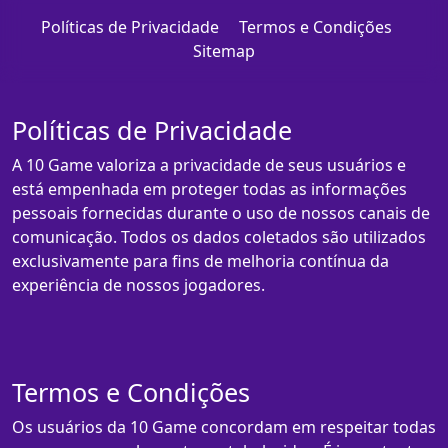
Políticas de Privacidade
Termos e Condições
Sitemap
Políticas de Privacidade
A 10 Game valoriza a privacidade de seus usuários e
está empenhada em proteger todas as informações
pessoais fornecidas durante o uso de nossos canais de
comunicação. Todos os dados coletados são utilizados
exclusivamente para fins de melhoria contínua da
experiência de nossos jogadores.
Termos e Condições
Os usuários da 10 Game concordam em respeitar todas