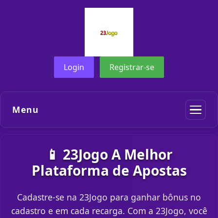
Login
Registrar-se
Menu
📱 23Jogo A Melhor
Plataforma de Apostas
Cadastre-se na 23Jogo para ganhar bônus no
cadastro e em cada recarga. Com a 23Jogo, você