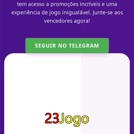
tem acesso a promoções incríveis e uma
experiência de jogo inigualável. Junte-se aos
vencedores agora!
SEGUIR NO TELEGRAM