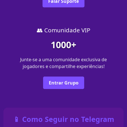
Falar Suporte
👥 Comunidade VIP
1000+
Junte-se a uma comunidade exclusiva de
jogadores e compartilhe experiências!
Entrar Grupo
📱 Como Seguir no Telegram