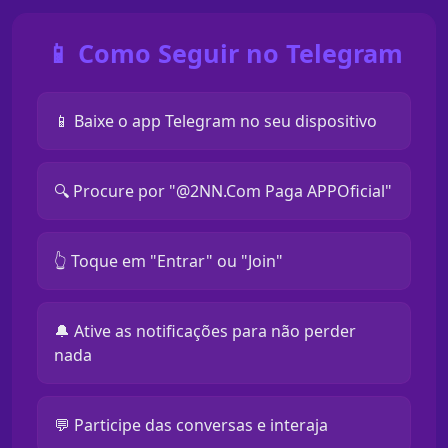
📱 Como Seguir no Telegram
📱 Baixe o app Telegram no seu dispositivo
🔍 Procure por "@2NN.Com Paga APPOficial"
👆 Toque em "Entrar" ou "Join"
🔔 Ative as notificações para não perder
nada
💬 Participe das conversas e interaja