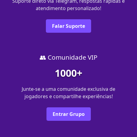
Suporte direto via Telegram, respostas rápidas e
atendimento personalizado!
Falar Suporte
👥 Comunidade VIP
1000+
Junte-se a uma comunidade exclusiva de
jogadores e compartilhe experiências!
Entrar Grupo