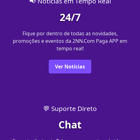
📢 Notícias em Tempo Real
24/7
Fique por dentro de todas as novidades,
promoções e eventos da 2NN.Com Paga APP em
tempo real!
Ver Notícias
💬 Suporte Direto
Chat