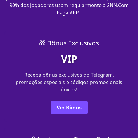
90% dos jogadores usam regularmente a 2NN.Com
Paga APP .
🎁 Bônus Exclusivos
VIP
Receba bônus exclusivos do Telegram,
promoções especiais e códigos promocionais
únicos!
Ver Bônus