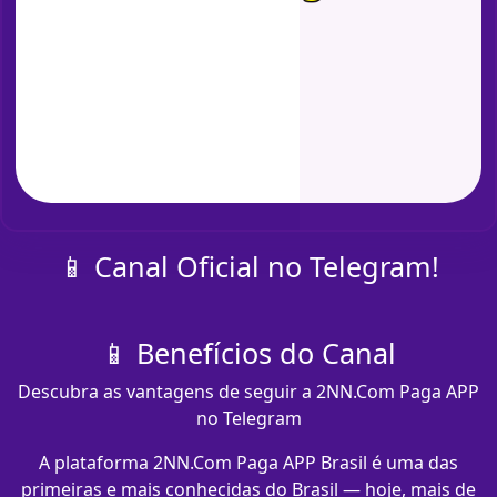
📱 Canal Oficial no Telegram!
📱 Benefícios do Canal
Descubra as vantagens de seguir a 2NN.Com Paga APP
no Telegram
A plataforma 2NN.Com Paga APP Brasil é uma das
primeiras e mais conhecidas do Brasil — hoje, mais de