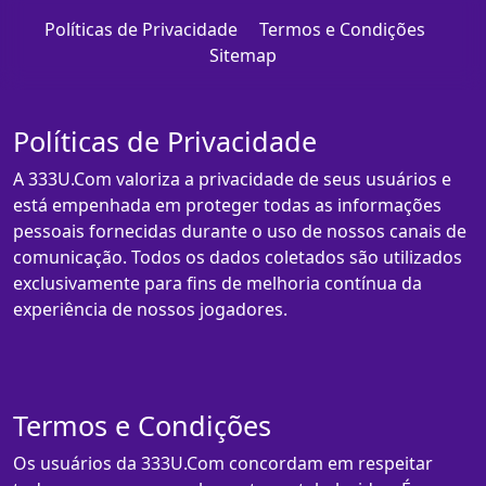
Políticas de Privacidade
Termos e Condições
Sitemap
Políticas de Privacidade
A 333U.Com valoriza a privacidade de seus usuários e
está empenhada em proteger todas as informações
pessoais fornecidas durante o uso de nossos canais de
comunicação. Todos os dados coletados são utilizados
exclusivamente para fins de melhoria contínua da
experiência de nossos jogadores.
Termos e Condições
Os usuários da 333U.Com concordam em respeitar