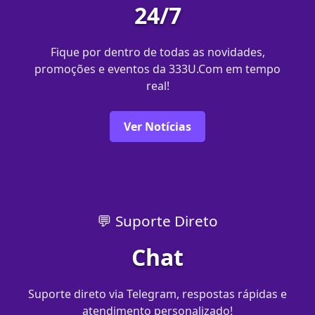
24/7
Fique por dentro de todas as novidades,
promoções e eventos da 333U.Com em tempo
real!
Ver Notícias
💬 Suporte Direto
Chat
Suporte direto via Telegram, respostas rápidas e
atendimento personalizado!