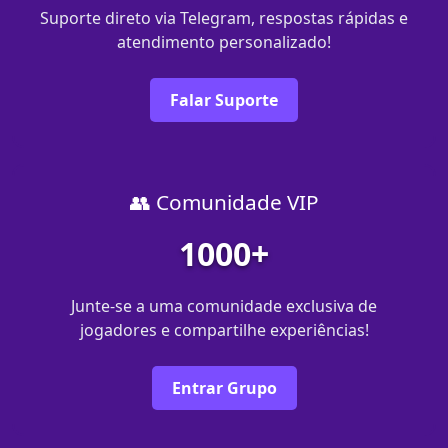
Suporte direto via Telegram, respostas rápidas e
atendimento personalizado!
Falar Suporte
👥 Comunidade VIP
1000+
Junte-se a uma comunidade exclusiva de
jogadores e compartilhe experiências!
Entrar Grupo