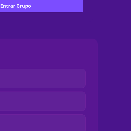
Entrar Grupo