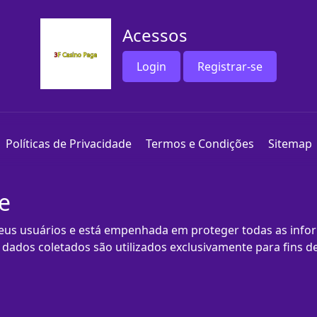
Acessos
Login
Registrar-se
Políticas de Privacidade
Termos e Condições
Sitemap
de
 seus usuários e está empenhada em proteger todas as inf
dados coletados são utilizados exclusivamente para fins d