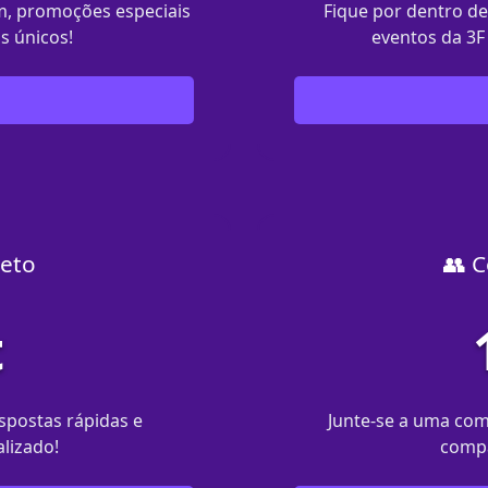
m, promoções especiais
Fique por dentro d
s únicos!
eventos da 3F
reto
👥 
t
espostas rápidas e
Junte-se a uma com
lizado!
compa