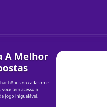
a A Melhor
postas
nhar bônus no cadastro e
, você tem acesso a
e jogo inigualável.