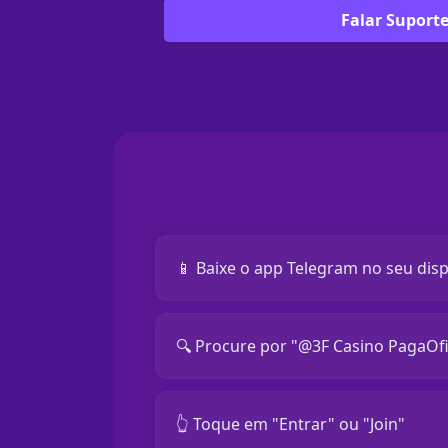
Falar Suport
📱 Baixe o app Telegram no seu disp
🔍 Procure por "@3F Casino PagaOfi
👆 Toque em "Entrar" ou "Join"