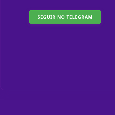
SEGUIR NO TELEGRAM