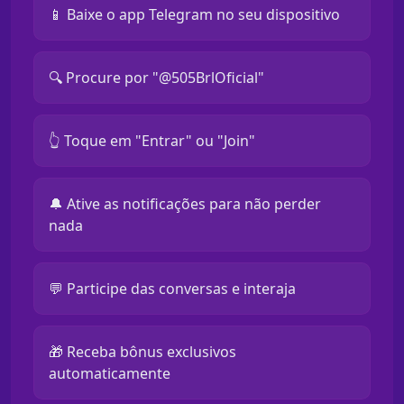
📱 Baixe o app Telegram no seu dispositivo
🔍 Procure por "@505BrlOficial"
👆 Toque em "Entrar" ou "Join"
🔔 Ative as notificações para não perder
nada
💬 Participe das conversas e interaja
🎁 Receba bônus exclusivos
automaticamente