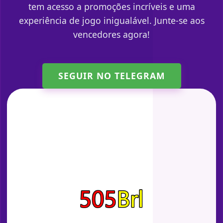
tem acesso a promoções incríveis e uma
experiência de jogo inigualável. Junte-se aos
vencedores agora!
SEGUIR NO TELEGRAM