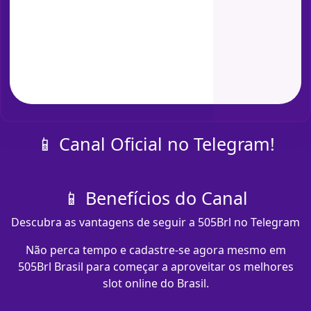
📱 Canal Oficial no Telegram!
📱 Benefícios do Canal
Descubra as vantagens de seguir a 505Brl no Telegram
Não perca tempo e cadastre-se agora mesmo em
505Brl Brasil para começar a aproveitar os melhores
slot online do Brasil.