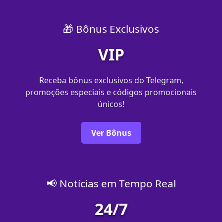
🎁 Bônus Exclusivos
VIP
Receba bônus exclusivos do Telegram,
promoções especiais e códigos promocionais
únicos!
Ver Bônus
📢 Notícias em Tempo Real
24/7