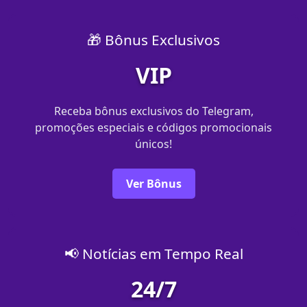
🎁 Bônus Exclusivos
VIP
Receba bônus exclusivos do Telegram,
promoções especiais e códigos promocionais
únicos!
Ver Bônus
📢 Notícias em Tempo Real
24/7