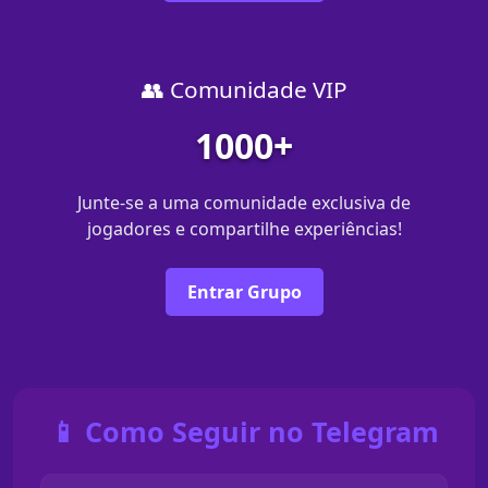
👥 Comunidade VIP
1000+
Junte-se a uma comunidade exclusiva de
jogadores e compartilhe experiências!
Entrar Grupo
📱 Como Seguir no Telegram