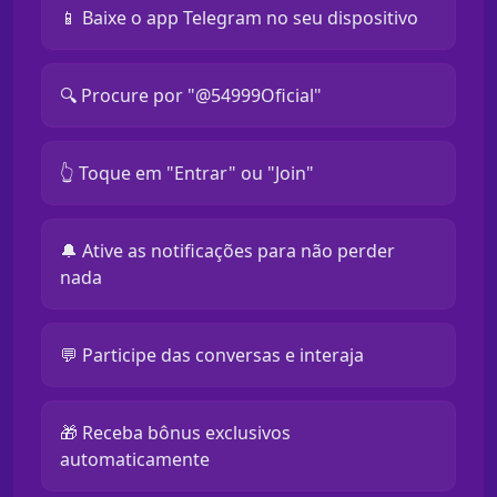
📱 Baixe o app Telegram no seu dispositivo
🔍 Procure por "@54999Oficial"
👆 Toque em "Entrar" ou "Join"
🔔 Ative as notificações para não perder
nada
💬 Participe das conversas e interaja
🎁 Receba bônus exclusivos
automaticamente