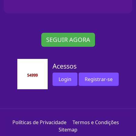
SEGUIR AGORA
Acessos
Login
Registrar-se
Políticas de Privacidade
Termos e Condições
Sitemap