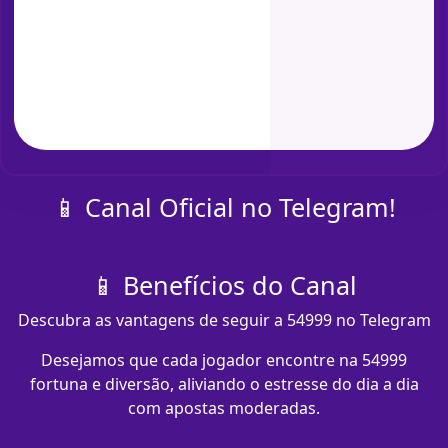
📱 Canal Oficial no Telegram!
📱 Benefícios do Canal
Descubra as vantagens de seguir a 54999 no Telegram
Desejamos que cada jogador encontre na 54999
fortuna e diversão, aliviando o estresse do dia a dia
com apostas moderadas.