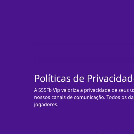
Políticas de Privacida
A 555Fb Vip valoriza a privacidade de seus
nossos canais de comunicação. Todos os dad
jogadores.