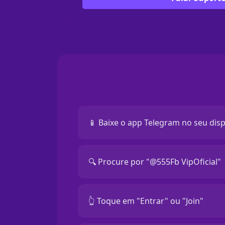
📱 Baixe o app Telegram no seu disp
🔍 Procure por "@555Fb VipOficial"
👆 Toque em "Entrar" ou "Join"