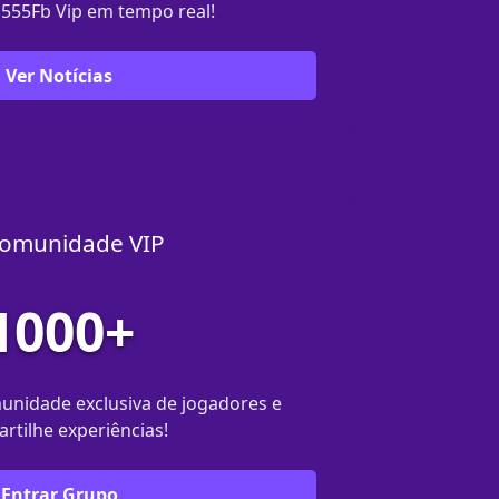
 555Fb Vip em tempo real!
Ver Notícias
Comunidade VIP
1000+
unidade exclusiva de jogadores e
rtilhe experiências!
Entrar Grupo