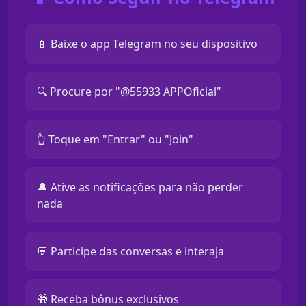
📱 Baixe o app Telegram no seu dispositivo
🔍 Procure por "@55933 APPOficial"
👆 Toque em "Entrar" ou "Join"
🔔 Ative as notificações para não perder
nada
💬 Participe das conversas e interaja
🎁 Receba bônus exclusivos