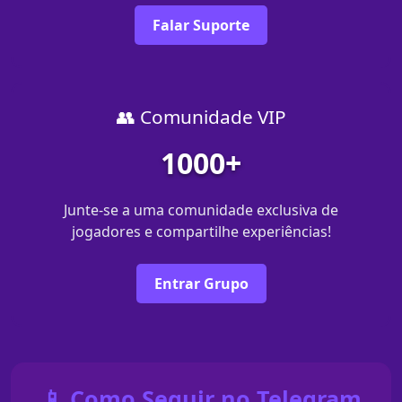
Falar Suporte
👥 Comunidade VIP
1000+
Junte-se a uma comunidade exclusiva de
jogadores e compartilhe experiências!
Entrar Grupo
📱 Como Seguir no Telegram