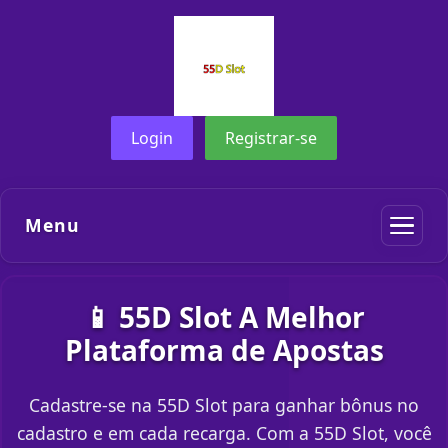
Login
Registrar-se
Menu
📱 55D Slot A Melhor
Plataforma de Apostas
Cadastre-se na 55D Slot para ganhar bônus no
cadastro e em cada recarga. Com a 55D Slot, você