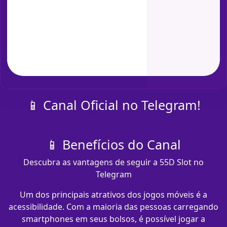
📱 Canal Oficial no Telegram!
📱 Benefícios do Canal
Descubra as vantagens de seguir a 55D Slot no
Telegram
Um dos principais atrativos dos jogos móveis é a
acessibilidade. Com a maioria das pessoas carregando
smartphones em seus bolsos, é possível jogar a