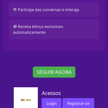
💬 Participe das conversas e interaja
🎁 Receba bônus exclusivos
automaticamente
SEGUIR AGORA
Acessos
Login
Registrar-se