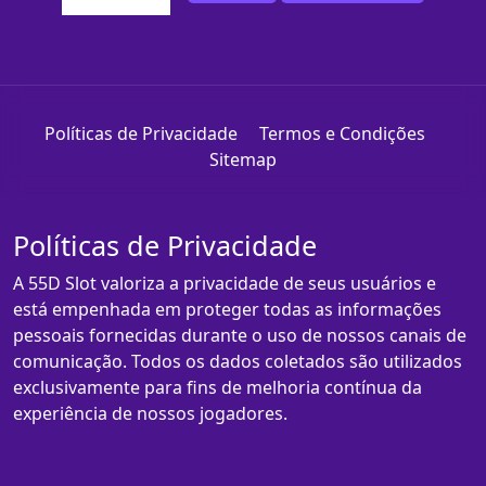
Políticas de Privacidade
Termos e Condições
Sitemap
Políticas de Privacidade
A 55D Slot valoriza a privacidade de seus usuários e
está empenhada em proteger todas as informações
pessoais fornecidas durante o uso de nossos canais de
comunicação. Todos os dados coletados são utilizados
exclusivamente para fins de melhoria contínua da
experiência de nossos jogadores.