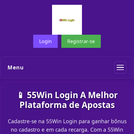
Login
Registrar-se
Menu
📱 55Win Login A Melhor
Plataforma de Apostas
Cadastre-se na 55Win Login para ganhar bônus
no cadastro e em cada recarga. Com a 55Win