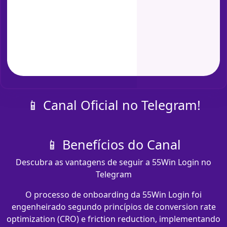
📱 Canal Oficial no Telegram!
📱 Benefícios do Canal
Descubra as vantagens de seguir a 55Win Login no
Telegram
O processo de onboarding da 55Win Login foi
engenheirado segundo princípios de conversion rate
optimization (CRO) e friction reduction, implementando