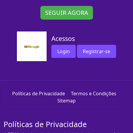
SEGUIR AGORA
Acessos
Login
Registrar-se
Políticas de Privacidade
Termos e Condições
Sitemap
Políticas de Privacidade