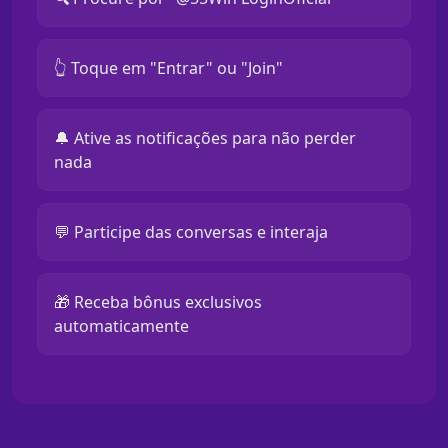
👆 Toque em "Entrar" ou "Join"
🔔 Ative as notificações para não perder
nada
💬 Participe das conversas e interaja
🎁 Receba bônus exclusivos
automaticamente