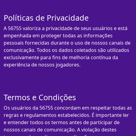
Políticas de Privacidade
A 56755 valoriza a privacidade de seus usuários e está
empenhada em proteger todas as informações
pessoais fornecidas durante o uso de nossos canais de
comunicação. Todos os dados coletados são utilizados
exclusivamente para fins de melhoria contínua da
experiência de nossos jogadores.
Termos e Condições
Os usuários da 56755 concordam em respeitar todas as
regras e regulamentos estabelecidos. É importante ler
e entender todos os termos antes de participar de
nossos canais de comunicação. A violação destes