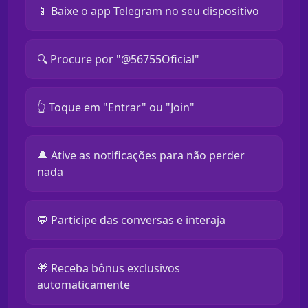
📱 Baixe o app Telegram no seu dispositivo
🔍 Procure por "@56755Oficial"
👆 Toque em "Entrar" ou "Join"
🔔 Ative as notificações para não perder
nada
💬 Participe das conversas e interaja
🎁 Receba bônus exclusivos
automaticamente