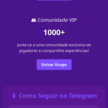
👥 Comunidade VIP
1000+
Junte-se a uma comunidade exclusiva de
jogadores e compartilhe experiências!
Entrar Grupo
📱 Como Seguir no Telegram