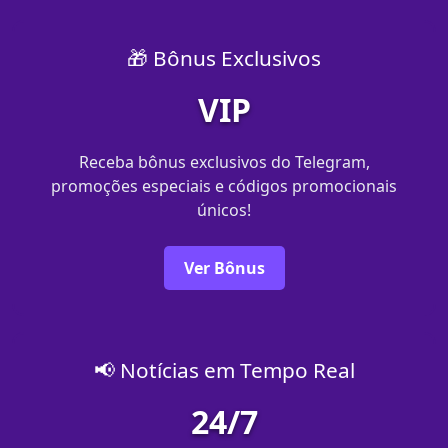
🎁 Bônus Exclusivos
VIP
Receba bônus exclusivos do Telegram,
promoções especiais e códigos promocionais
únicos!
Ver Bônus
📢 Notícias em Tempo Real
24/7