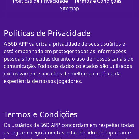
Políticas de Privacidade
Termos e Condições
Sitemap
Políticas de Privacidade
A 56D APP valoriza a privacidade de seus usuários e
está empenhada em proteger todas as informações
pessoais fornecidas durante o uso de nossos canais de
comunicação. Todos os dados coletados são utilizados
exclusivamente para fins de melhoria contínua da
experiência de nossos jogadores.
Termos e Condições
Os usuários da 56D APP concordam em respeitar todas
as regras e regulamentos estabelecidos. É importante