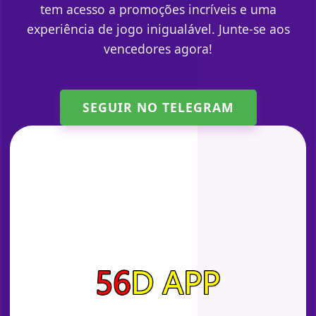
tem acesso a promoções incríveis e uma
experiência de jogo inigualável. Junte-se aos
vencedores agora!
SEGUIR NO TELEGRAM