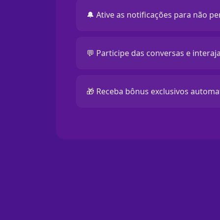
🔔 Ative as notificações para não p
💬 Participe das conversas e interaj
🎁 Receba bônus exclusivos autom