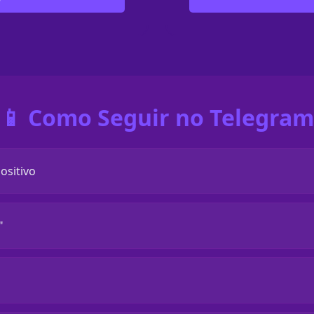
📱 Como Seguir no Telegram
ositivo
"