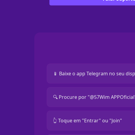
📱 Baixe o app Telegram no seu disp
🔍 Procure por "@57Wim APPOficial
👆 Toque em "Entrar" ou "Join"