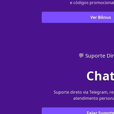
e códigos promocionai
Ver Bônus
💬 Suporte Di
Cha
Suporte direto via Telegram, r
atendimento persona
Falar Suport