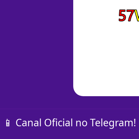
📱 Canal Oficial no Telegram!