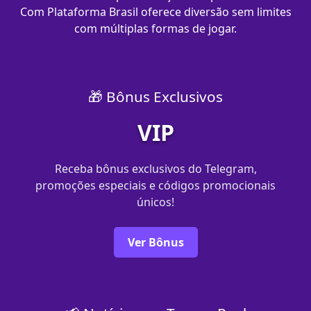
Com Plataforma Brasil oferece diversão sem limites
com múltiplas formas de jogar.
🎁 Bônus Exclusivos
VIP
Receba bônus exclusivos do Telegram,
promoções especiais e códigos promocionais
únicos!
Ver Bônus