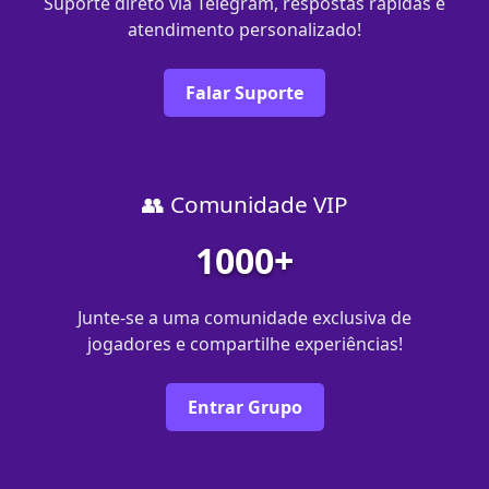
Suporte direto via Telegram, respostas rápidas e
atendimento personalizado!
Falar Suporte
👥 Comunidade VIP
1000+
Junte-se a uma comunidade exclusiva de
jogadores e compartilhe experiências!
Entrar Grupo