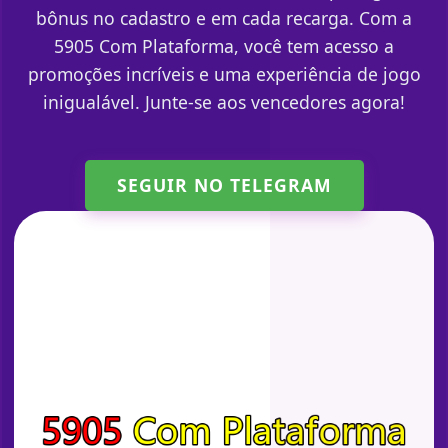
bônus no cadastro e em cada recarga. Com a
5905 Com Plataforma, você tem acesso a
promoções incríveis e uma experiência de jogo
inigualável. Junte-se aos vencedores agora!
SEGUIR NO TELEGRAM