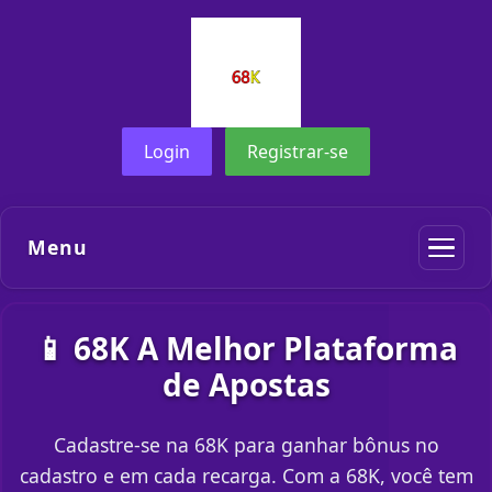
Login
Registrar-se
Menu
📱 68K A Melhor Plataforma
de Apostas
Cadastre-se na 68K para ganhar bônus no
cadastro e em cada recarga. Com a 68K, você tem