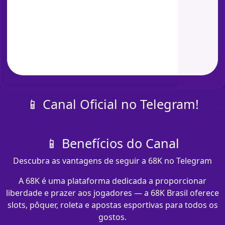
📱 Canal Oficial no Telegram!
📱 Benefícios do Canal
Descubra as vantagens de seguir a 68K no Telegram
A 68K é uma plataforma dedicada a proporcionar
liberdade e prazer aos jogadores — a 68K Brasil oferece
slots, pôquer, roleta e apostas esportivas para todos os
gostos.