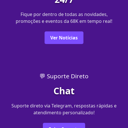
Fique por dentro de todas as novidades,
promoções e eventos da 68K em tempo real!
Ver Notícias
💬 Suporte Direto
Chat
Suporte direto via Telegram, respostas rápidas e
atendimento personalizado!