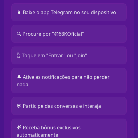
📱 Baixe o app Telegram no seu dispositivo
🔍 Procure por "@68KOficial"
👆 Toque em "Entrar" ou "Join"
🔔 Ative as notificações para não perder
nada
💬 Participe das conversas e interaja
🎁 Receba bônus exclusivos
automaticamente