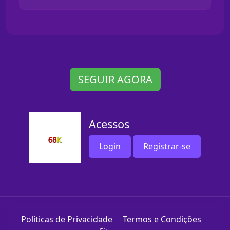
SEGUIR AGORA
Acessos
Login
Registrar-se
Políticas de Privacidade
Termos e Condições