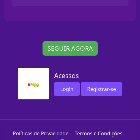
SEGUIR AGORA
Acessos
Login
Registrar-se
Políticas de Privacidade
Termos e Condições