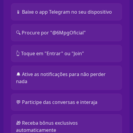
📱 Baixe o app Telegram no seu dispositivo
🔍 Procure por "@6MpgOficial"
👆 Toque em "Entrar" ou "Join"
🔔 Ative as notificações para não perder
nada
💬 Participe das conversas e interaja
🎁 Receba bônus exclusivos
automaticamente