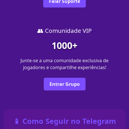
Falar Suporte
👥 Comunidade VIP
1000+
Junte-se a uma comunidade exclusiva de
jogadores e compartilhe experiências!
Entrar Grupo
📱 Como Seguir no Telegram