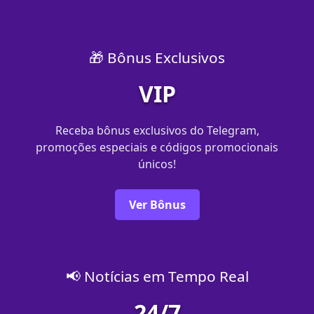
🎁 Bônus Exclusivos
VIP
Receba bônus exclusivos do Telegram,
promoções especiais e códigos promocionais
únicos!
Ver Bônus
📢 Notícias em Tempo Real
24/7