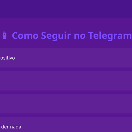
📱 Como Seguir no Telegram
ositivo
erder nada