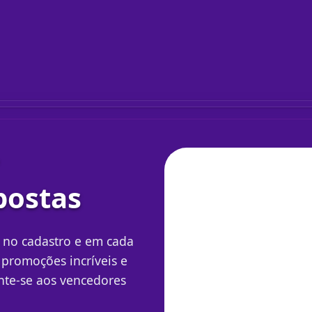
postas
 no cadastro e em cada
 promoções incríveis e
unte-se aos vencedores