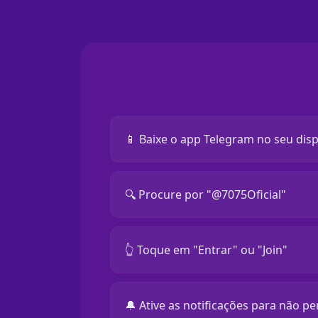
📱 Baixe o app Telegram no seu disp
🔍 Procure por "@7075Oficial"
👆 Toque em "Entrar" ou "Join"
🔔 Ative as notificações para não p