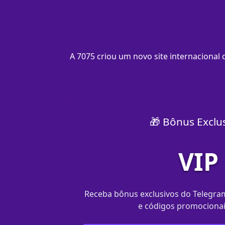
A 7075 criou um novo site internacional 
🎁 Bônus Exclu
VIP
Receba bônus exclusivos do Telegra
e códigos promocionai