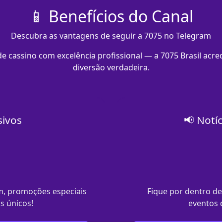
📱 Benefícios do Canal
Descubra as vantagens de seguir a 7075 no Telegram
de cassino com excelência profissional — a 7075 Brasil acr
diversão verdadeira.
sivos
📢 Notí
m, promoções especiais
Fique por dentro d
s únicos!
eventos 