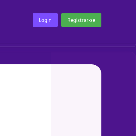
Login
Registrar-se