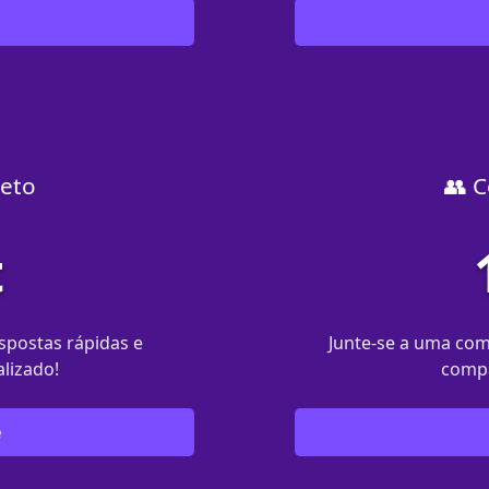
reto
👥 
t
espostas rápidas e
Junte-se a uma com
lizado!
compa
e