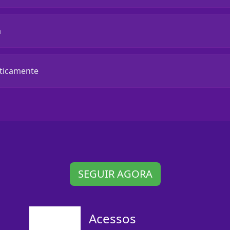
a
aticamente
SEGUIR AGORA
Acessos