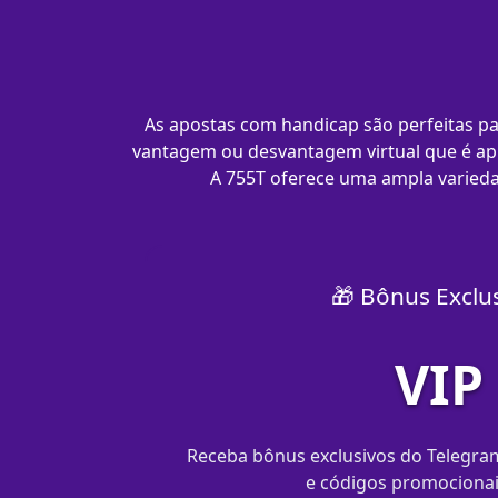
As apostas com handicap são perfeitas p
vantagem ou desvantagem virtual que é apl
A 755T oferece uma ampla varieda
🎁 Bônus Exclu
VIP
Receba bônus exclusivos do Telegra
e códigos promocionai