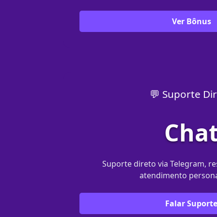
Ver Bônus
💬 Suporte Di
Cha
Suporte direto via Telegram, r
atendimento persona
Falar Suport