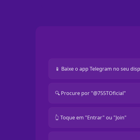
📱 Baixe o app Telegram no seu disp
🔍 Procure por "@755TOficial"
👆 Toque em "Entrar" ou "Join"