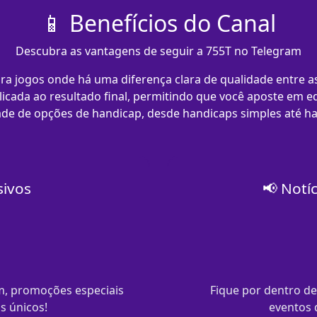
📱 Benefícios do Canal
Descubra as vantagens de seguir a 755T no Telegram
ara jogos onde há uma diferença clara de qualidade entre 
icada ao resultado final, permitindo que você aposte em eq
de de opções de handicap, desde handicaps simples até ha
sivos
📢 Notí
m, promoções especiais
Fique por dentro d
s únicos!
eventos 