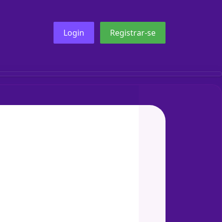
Login
Registrar-se