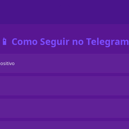
📱 Como Seguir no Telegram
ositivo