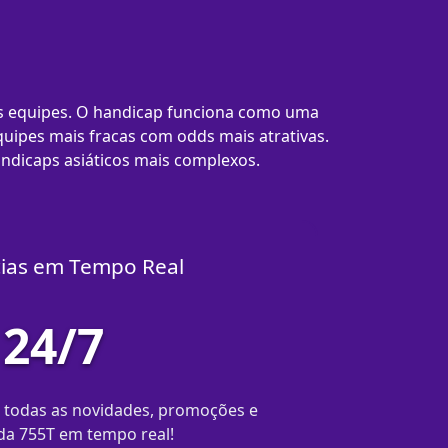
as equipes. O handicap funciona como uma
uipes mais fracas com odds mais atrativas.
ndicaps asiáticos mais complexos.
cias em Tempo Real
24/7
e todas as novidades, promoções e
da 755T em tempo real!