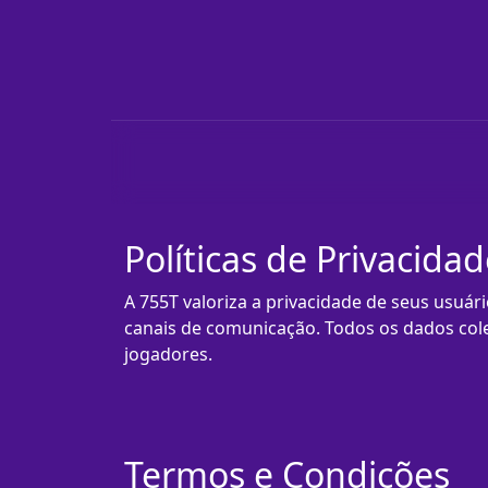
Políticas de Privacida
A 755T valoriza a privacidade de seus usuá
canais de comunicação. Todos os dados cole
jogadores.
Termos e Condições