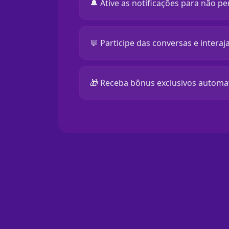
🔔 Ative as notificações para não p
💬 Participe das conversas e interaj
🎁 Receba bônus exclusivos autom