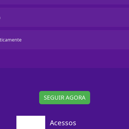
a
aticamente
SEGUIR AGORA
Acessos