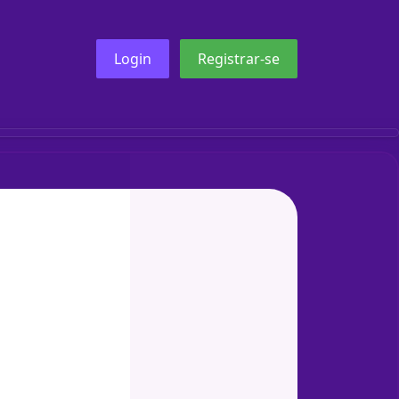
Login
Registrar-se