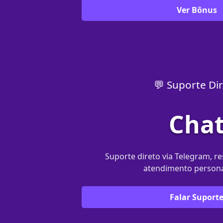
Ver Bônus
💬 Suporte Di
Cha
Suporte direto via Telegram, r
atendimento persona
Falar Suport