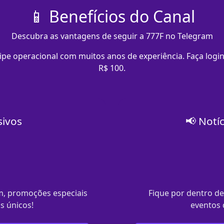
📱 Benefícios do Canal
Descubra as vantagens de seguir a 777F no Telegram
ipe operacional com muitos anos de experiência. Faça log
R$ 100.
sivos
📢 Notí
m, promoções especiais
Fique por dentro d
s únicos!
eventos 