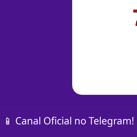
📱 Canal Oficial no Telegram!