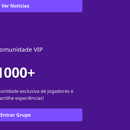
Ver Notícias
Comunidade VIP
1000+
unidade exclusiva de jogadores e
rtilhe experiências!
Entrar Grupo