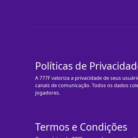
Políticas de Privacida
A 777F valoriza a privacidade de seus usuá
canais de comunicação. Todos os dados cole
jogadores.
Termos e Condições