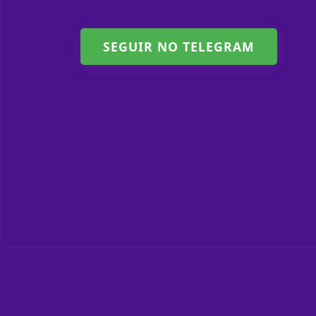
SEGUIR NO TELEGRAM