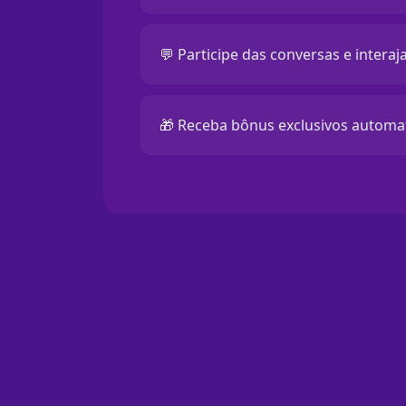
💬 Participe das conversas e interaj
🎁 Receba bônus exclusivos autom