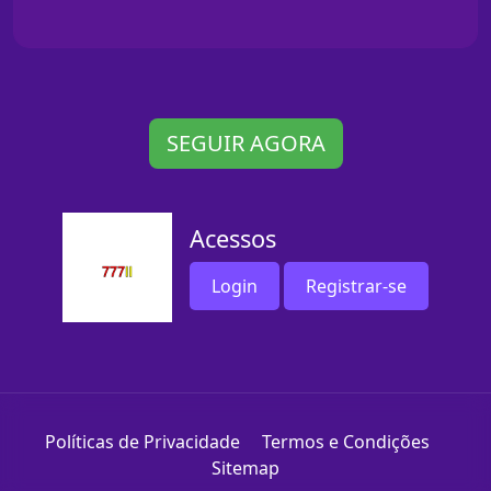
SEGUIR AGORA
Acessos
Login
Registrar-se
Políticas de Privacidade
Termos e Condições
Sitemap