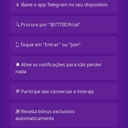
📱 Baixe o app Telegram no seu dispositivo
🔍 Procure por "@777IIOficial"
👆 Toque em "Entrar" ou "Join"
🔔 Ative as notificações para não perder
nada
💬 Participe das conversas e interaja
🎁 Receba bônus exclusivos
automaticamente