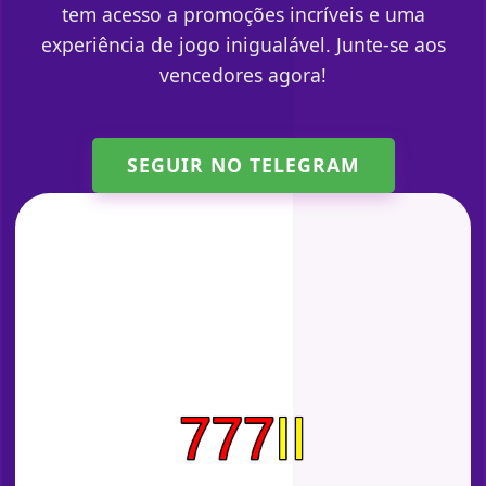
tem acesso a promoções incríveis e uma
experiência de jogo inigualável. Junte-se aos
vencedores agora!
SEGUIR NO TELEGRAM