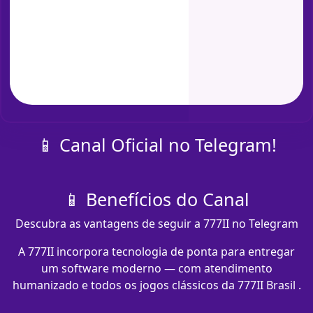
📱 Canal Oficial no Telegram!
📱 Benefícios do Canal
Descubra as vantagens de seguir a 777II no Telegram
A 777II incorpora tecnologia de ponta para entregar
um software moderno — com atendimento
humanizado e todos os jogos clássicos da 777II Brasil .