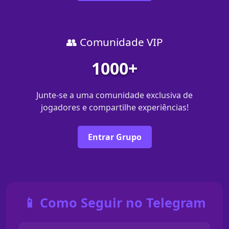
👥 Comunidade VIP
1000+
Junte-se a uma comunidade exclusiva de
jogadores e compartilhe experiências!
Entrar Grupo
📱 Como Seguir no Telegram