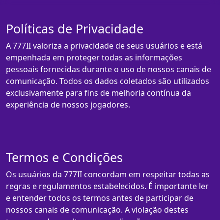
Políticas de Privacidade
A 777II valoriza a privacidade de seus usuários e está
empenhada em proteger todas as informações
pessoais fornecidas durante o uso de nossos canais de
comunicação. Todos os dados coletados são utilizados
exclusivamente para fins de melhoria contínua da
experiência de nossos jogadores.
Termos e Condições
Os usuários da 777II concordam em respeitar todas as
regras e regulamentos estabelecidos. É importante ler
e entender todos os termos antes de participar de
nossos canais de comunicação. A violação destes