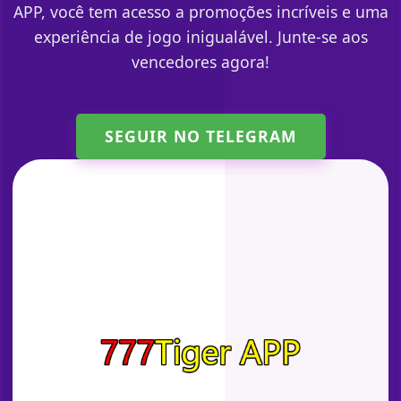
APP, você tem acesso a promoções incríveis e uma
experiência de jogo inigualável. Junte-se aos
vencedores agora!
SEGUIR NO TELEGRAM