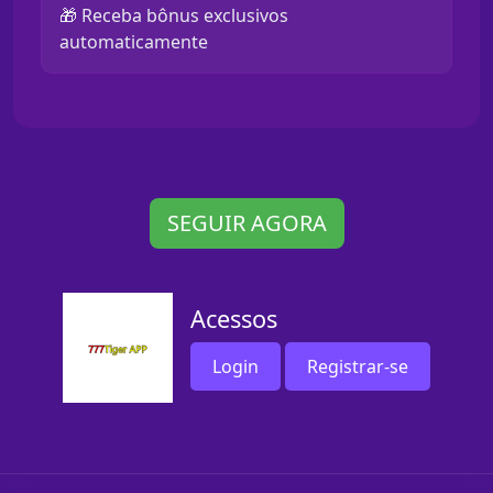
🎁 Receba bônus exclusivos
automaticamente
SEGUIR AGORA
Acessos
Login
Registrar-se