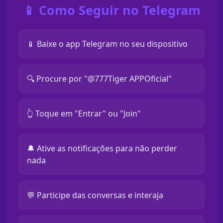
📱 Como Seguir no Telegram
📱 Baixe o app Telegram no seu dispositivo
🔍 Procure por "@777Tiger APPOficial"
👆 Toque em "Entrar" ou "Join"
🔔 Ative as notificações para não perder
nada
💬 Participe das conversas e interaja