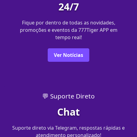
24/7
Fique por dentro de todas as novidades,
promoções e eventos da 777Tiger APP em
tempo real!
Ver Notícias
💬 Suporte Direto
Chat
Suporte direto via Telegram, respostas rápidas e
atendimento personalizado!