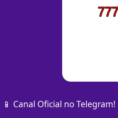
📱 Canal Oficial no Telegram!