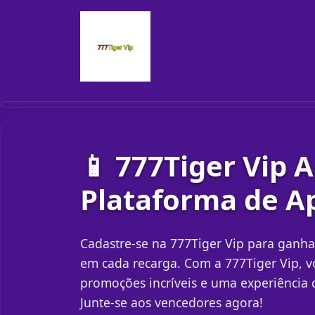
📱 777Tiger Vip 
Plataforma de A
Cadastre-se na 777Tiger Vip para ganha
em cada recarga. Com a 777Tiger Vip, v
promoções incríveis e uma experiência d
Junte-se aos vencedores agora!