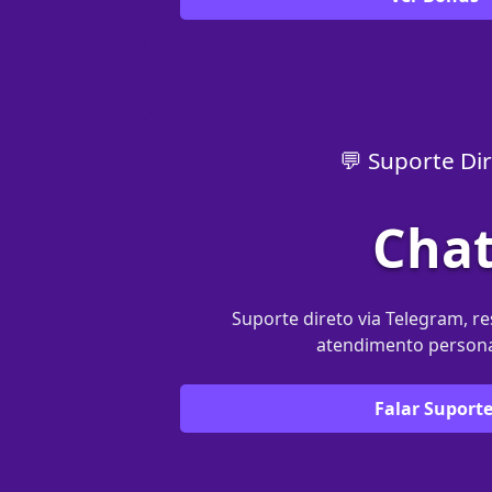
💬 Suporte Di
Cha
Suporte direto via Telegram, r
atendimento persona
Falar Suport