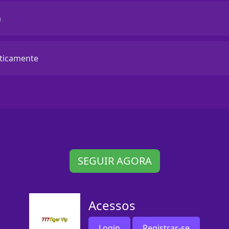
a
aticamente
SEGUIR AGORA
Acessos
Login
Registrar-se