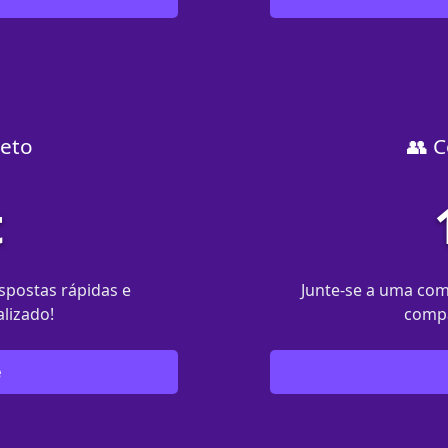
reto
👥 
t
espostas rápidas e
Junte-se a uma com
lizado!
compa
e