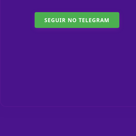
SEGUIR NO TELEGRAM