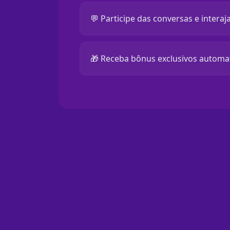
💬 Participe das conversas e interaj
🎁 Receba bônus exclusivos autom