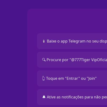
📱 Baixe o app Telegram no seu disp
🔍 Procure por "@777Tiger VipOficia
👆 Toque em "Entrar" ou "Join"
🔔 Ative as notificações para não p