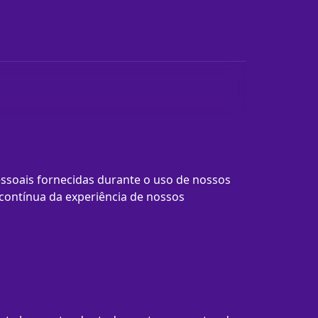
essoais fornecidas durante o uso de nossos
 contínua da experiência de nossos