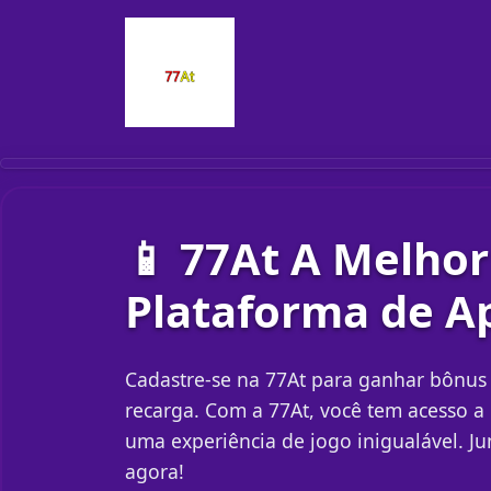
📱 77At A Melhor
Plataforma de A
Cadastre-se na 77At para ganhar bônus
recarga. Com a 77At, você tem acesso a
uma experiência de jogo inigualável. J
agora!