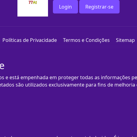
Login
Registrar-se
Políticas de Privacidade
Termos e Condições
Sitemap
de
rios e está empenhada em proteger todas as informações p
tados são utilizados exclusivamente para fins de melhoria