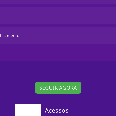
a
aticamente
SEGUIR AGORA
Acessos