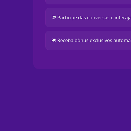
💬 Participe das conversas e interaj
🎁 Receba bônus exclusivos autom