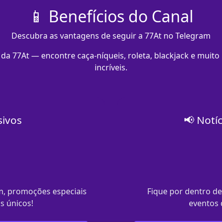
📱 Benefícios do Canal
Descubra as vantagens de seguir a 77At no Telegram
 da 77At — encontre caça-níqueis, roleta, blackjack e muit
incríveis.
sivos
📢 Notí
m, promoções especiais
Fique por dentro d
s únicos!
eventos 