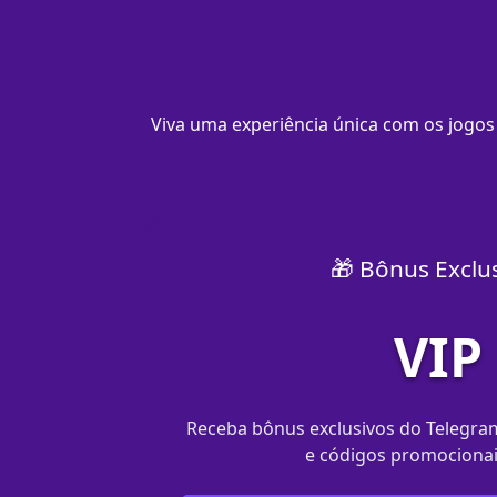
Viva uma experiência única com os jogos
🎁 Bônus Exclu
VIP
Receba bônus exclusivos do Telegra
e códigos promocionai