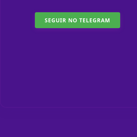
SEGUIR NO TELEGRAM