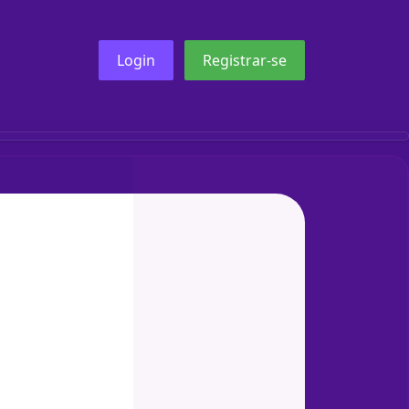
Login
Registrar-se