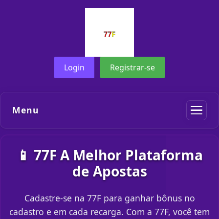
Login
Registrar-se
Menu
📱 77F A Melhor Plataforma
de Apostas
Cadastre-se na 77F para ganhar bônus no
cadastro e em cada recarga. Com a 77F, você tem