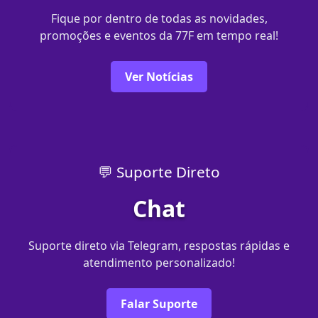
Fique por dentro de todas as novidades,
promoções e eventos da 77F em tempo real!
Ver Notícias
💬 Suporte Direto
Chat
Suporte direto via Telegram, respostas rápidas e
atendimento personalizado!
Falar Suporte