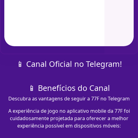
📱 Canal Oficial no Telegram!
📱 Benefícios do Canal
Descubra as vantagens de seguir a 77F no Telegram
A experiência de jogo no aplicativo mobile da 77F foi
cuidadosamente projetada para oferecer a melhor
experiência possível em dispositivos móveis: