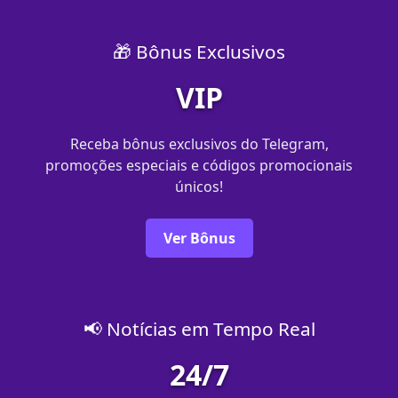
🎁 Bônus Exclusivos
VIP
Receba bônus exclusivos do Telegram,
promoções especiais e códigos promocionais
únicos!
Ver Bônus
📢 Notícias em Tempo Real
24/7