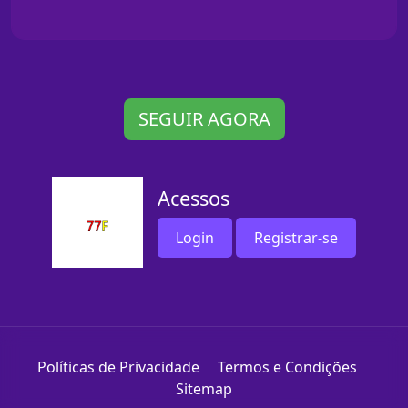
SEGUIR AGORA
Acessos
Login
Registrar-se
Políticas de Privacidade
Termos e Condições
Sitemap