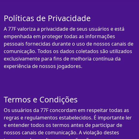
Políticas de Privacidade
A 77F valoriza a privacidade de seus usuários e está
empenhada em proteger todas as informações
pessoais fornecidas durante o uso de nossos canais de
comunicação. Todos os dados coletados são utilizados
exclusivamente para fins de melhoria contínua da
experiência de nossos jogadores.
Termos e Condições
Os usuários da 77F concordam em respeitar todas as
regras e regulamentos estabelecidos. É importante ler
e entender todos os termos antes de participar de
nossos canais de comunicação. A violação destes