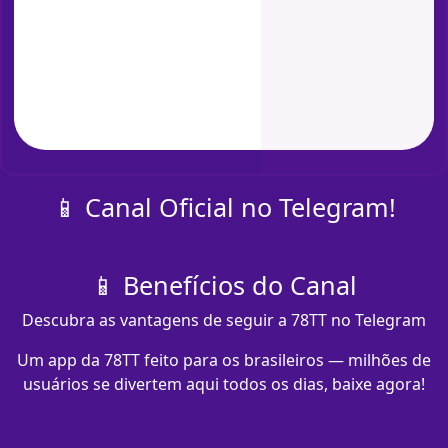
📱 Canal Oficial no Telegram!
📱 Benefícios do Canal
Descubra as vantagens de seguir a 78TT no Telegram
Um app da 78TT feito para os brasileiros — milhões de
usuários se divertem aqui todos os dias, baixe agora!