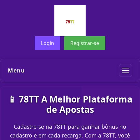
Login
Registrar-se
Menu
📱 78TT A Melhor Plataforma
de Apostas
Cadastre-se na 78TT para ganhar bônus no
cadastro e em cada recarga. Com a 78TT, você