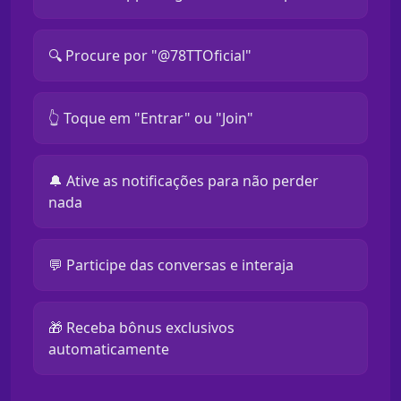
🔍 Procure por "@78TTOficial"
👆 Toque em "Entrar" ou "Join"
🔔 Ative as notificações para não perder
nada
💬 Participe das conversas e interaja
🎁 Receba bônus exclusivos
automaticamente