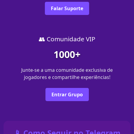
Falar Suporte
👥 Comunidade VIP
1000+
Junte-se a uma comunidade exclusiva de
jogadores e compartilhe experiências!
Entrar Grupo
📱 Como Seguir no Telegram