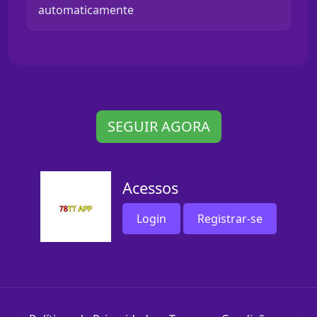
automaticamente
SEGUIR AGORA
Acessos
Login
Registrar-se