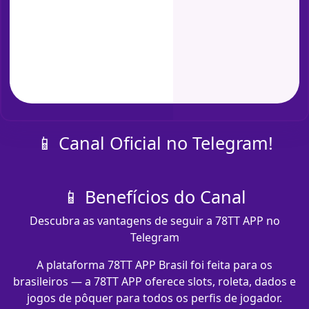
📱 Canal Oficial no Telegram!
📱 Benefícios do Canal
Descubra as vantagens de seguir a 78TT APP no
Telegram
A plataforma 78TT APP Brasil foi feita para os
brasileiros — a 78TT APP oferece slots, roleta, dados e
jogos de pôquer para todos os perfis de jogador.