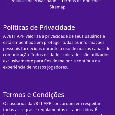
Políticas de Privacidade
Termos e Condições
Sitemap
Políticas de Privacidade
A 78TT APP valoriza a privacidade de seus usuários e
está empenhada em proteger todas as informações
pessoais fornecidas durante o uso de nossos canais de
comunicação. Todos os dados coletados são utilizados
exclusivamente para fins de melhoria contínua da
experiência de nossos jogadores.
Termos e Condições
Os usuários da 78TT APP concordam em respeitar
todas as regras e regulamentos estabelecidos. É