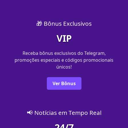
🎁 Bônus Exclusivos
VIP
Receba bônus exclusivos do Telegram,
promoções especiais e códigos promocionais
únicos!
Ver Bônus
📢 Notícias em Tempo Real
24/7