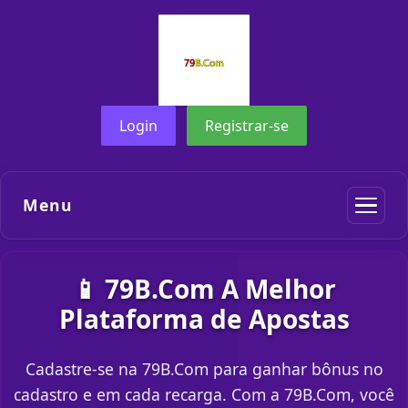
Login
Registrar-se
Menu
📱 79B.Com A Melhor
Plataforma de Apostas
Cadastre-se na 79B.Com para ganhar bônus no
cadastro e em cada recarga. Com a 79B.Com, você