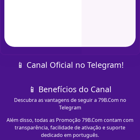
📱 Canal Oficial no Telegram!
📱 Benefícios do Canal
Descubra as vantagens de seguir a 79B.Com no
Telegram
Além disso, todas as Promoção 79B.Com contam com
transparência, facilidade de ativação e suporte
dedicado em português.