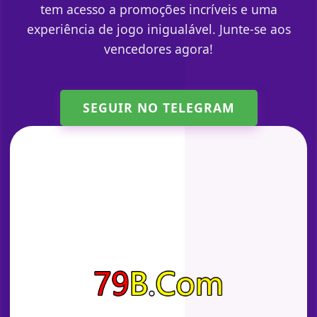
tem acesso a promoções incríveis e uma
experiência de jogo inigualável. Junte-se aos
vencedores agora!
SEGUIR NO TELEGRAM