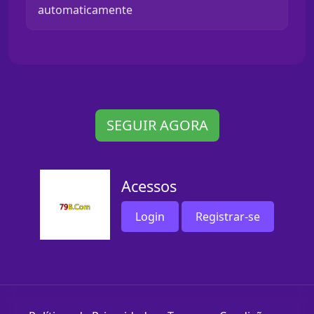
automaticamente
SEGUIR AGORA
Acessos
Login
Registrar-se