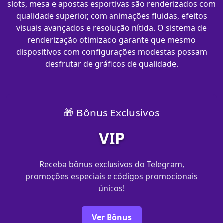
slots, mesa e apostas esportivas são renderizados com
qualidade superior, com animações fluidas, efeitos
visuais avançados e resolução nítida. O sistema de
renderização otimizado garante que mesmo
dispositivos com configurações modestas possam
desfrutar de gráficos de qualidade.
🎁 Bônus Exclusivos
VIP
Receba bônus exclusivos do Telegram,
promoções especiais e códigos promocionais
únicos!
Ver Bônus