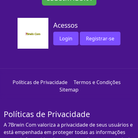
Acessos
Login
Registrar-se
Políticas de Privacidade
Termos e Condições
Sitemap
Políticas de Privacidade
A 7Brwin Com valoriza a privacidade de seus usuários e
está empenhada em proteger todas as informações