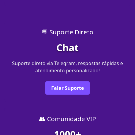
💬 Suporte Direto
Chat
Suporte direto via Telegram, respostas rápidas e
atendimento personalizado!
Falar Suporte
👥 Comunidade VIP
1000+